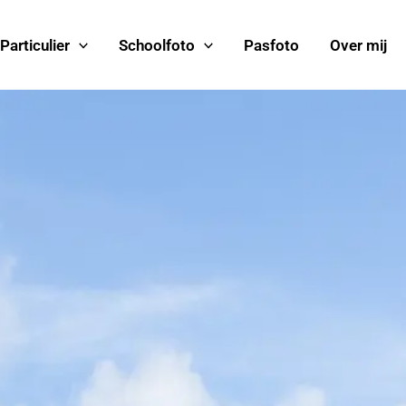
Particulier
Schoolfoto
Pasfoto
Over mij