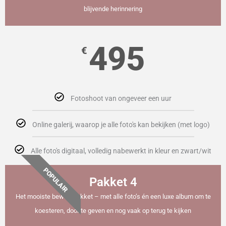
blijvende herinnering
495
€
Fotoshoot van ongeveer een uur
Online galerij, waarop je alle foto's kan bekijken (met logo)
Alle foto's digitaal, volledig nabewerkt in kleur en zwart/wit
POPULAIR
Pakket 4
Het mooiste bewaarpakket – met alle foto’s én een luxe album om te
koesteren, door te geven en nog vaak op terug te kijken