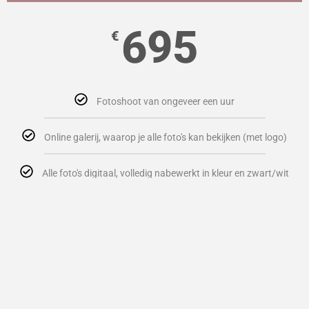
695
€
Fotoshoot van ongeveer een uur
Online galerij, waarop je alle foto's kan bekijken (met logo)
Alle foto's digitaal, volledig nabewerkt in kleur en zwart/wit
Prachtig luxe fotoalbum in 20x30cm t.w.v. €325,-