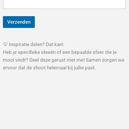
Verzenden
💡 Inspiratie delen? Dat kan!
Heb je specifieke ideeën of een bepaalde sfeer die je
mooi vindt? Deel deze gerust met me! Samen zorgen we
ervoor dat de shoot helemaal bij jullie past.
Via Pinterest
: Stuur me een link naar je Pinterest-bord
met inspiratie. Dit helpt om een stijl te bepalen die bij
jullie past.
Via Instagram
: Stuur me een DM met foto’s of tag mij in
posts die je aanspreken. Zo krijg ik een goed beeld van
jullie voorkeuren.