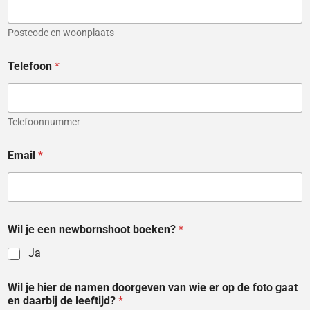
Postcode en woonplaats
Telefoon
*
Telefoonnummer
Email
*
b
Wil je een newbornshoot boeken?
*
e
r
Ja
e
i
k
Wil je hier de namen doorgeven van wie er op de foto gaat
e
en daarbij de leeftijd?
*