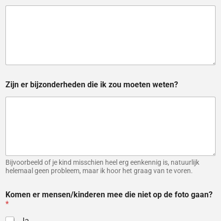
n
e
n
n
e
w
b
o
r
Zijn er bijzonderheden die ik zou moeten weten?
n
s
h
o
o
t
Bijvoorbeeld of je kind misschien heel erg eenkennig is, natuurlijk
helemaal geen probleem, maar ik hoor het graag van te voren.
Komen er mensen/kinderen mee die niet op de foto gaan?
*
Ja